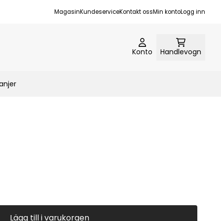
Magasin
Kundeservice
Kontakt oss
Min konto
Logg inn
Konto
Handlevogn
njer
Lägg till i varukorgen