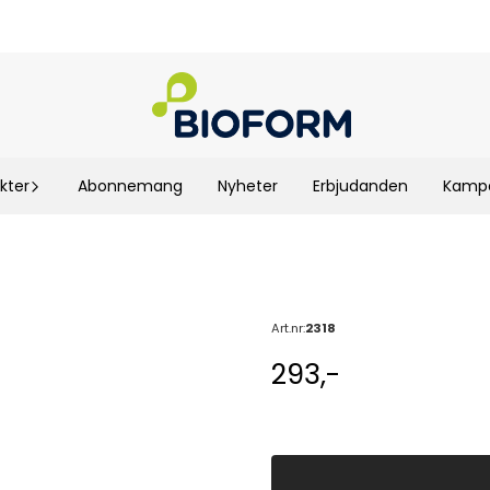
kter
Abonnemang
Nyheter
Erbjudanden
Kampa
Art.nr:
2318
293,-