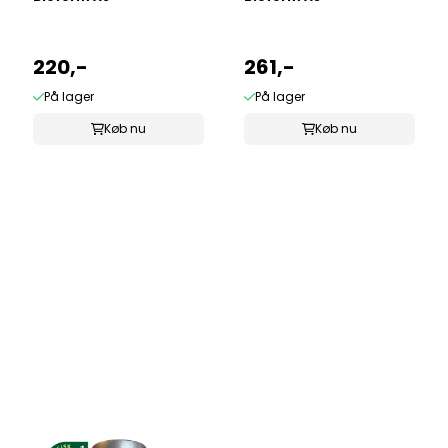
220,-
261,-
På lager
På lager
Køb nu
Køb nu