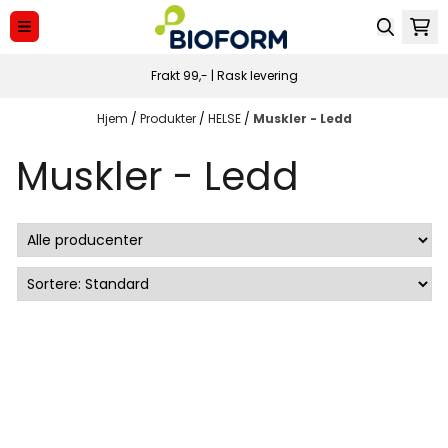
Spring til indhold
Frakt 99,- | Rask levering
Hjem
/
Produkter
/
HELSE
/
Muskler - Ledd
Muskler - Ledd