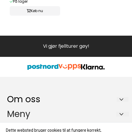
På lager
Køb nu
Vi gjør fjellturer gøy!
Om oss
Bioform AS
Meny
Postboks 87
Om produksjonen
Info
Dette websted bruger cookies til at fungere korrekt,
9315 SØRREISA