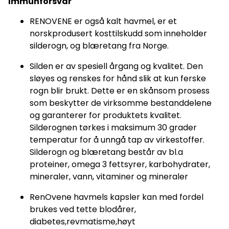
Immunforsvar
RENOVENE er også kalt havmel, er et
norskprodusert kosttilskudd som inneholder
silderogn, og blæretang fra Norge.
Silden er av spesiell årgang og kvalitet. Den
sløyes og renskes for hånd slik at kun ferske
rogn blir brukt. Dette er en skånsom prosess
som beskytter de virksomme bestanddelene
og garanterer for produktets kvalitet.
Silderognen tørkes i maksimum 30 grader
temperatur for å unngå tap av virkestoffer.
Silderogn og blæretang består av bl.a
proteiner, omega 3 fettsyrer, karbohydrater,
mineraler, vann, vitaminer og mineraler
RenOvene havmels kapsler kan med fordel
brukes ved tette blodårer,
diabetes,revmatisme,høyt