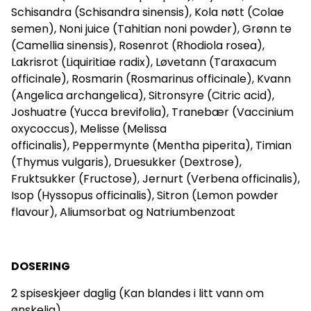
Schisandra (Schisandra sinensis), Kola nøtt (Colae
semen), Noni juice (Tahitian noni powder), Grønn te
(Camellia sinensis), Rosenrot (Rhodiola rosea),
Lakrisrot (Liquiritiae radix), Løvetann (Taraxacum
officinale), Rosmarin (Rosmarinus officinale), Kvann
(Angelica archangelica), Sitronsyre (Citric acid),
Joshuatre (Yucca brevifolia), Tranebær (Vaccinium
oxycoccus), Melisse (Melissa
officinalis), Peppermynte (Mentha piperita), Timian
(Thymus vulgaris), Druesukker (Dextrose),
Fruktsukker (Fructose), Jernurt (Verbena officinalis),
Isop (Hyssopus officinalis), Sitron (Lemon powder
flavour), Aliumsorbat og Natriumbenzoat
DOSERING
2 spiseskjeer daglig (Kan blandes i litt vann om
ønskelig)