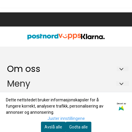
Om oss
Bioform AS
Meny
Postboks 87
Nyhetsbrev
Info
Dette nettstedet bruker informasjonskapsler for å
9315 SØRREISA
Drevet av
nyh3
fungere korrekt, analysere trafikk, personalisering av
Nyhetsbrev
Nyhetsbrev
Org. nr. 981502949
annonser og annonsering.
Om oss
Juster innstillingene
nyh3
Tlf:
77 86 18 68
Registrer deg for å motta nyheter og tilbud!
Kundesenter
Avslå alle
Godta alle
E-post
Om oss