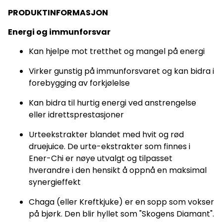
med nyresykdom, nyrestein, diabetes, autoimmune
sykdommer eller som bruker blodfortynnende eller
PRODUKTINFORMASJON
blodsukkersenkende legemidler bør rådføre seg med lege
før bruk.
Energi og immunforsvar
Kan hjelpe mot tretthet og mangel på energi
Virker gunstig på immunforsvaret og kan bidra i
forebygging av forkjølelse
Kan bidra til hurtig energi ved anstrengelse
eller idrettsprestasjoner
Urteekstrakter blandet med hvit og rød
druejuice. De urte-ekstrakter som finnes i
Ener-Chi er nøye utvalgt og tilpasset
hverandre i den hensikt å oppnå en maksimal
synergieffekt
Chaga (eller Kreftkjuke) er en sopp som vokser
på bjørk. Den blir hyllet som "Skogens Diamant".