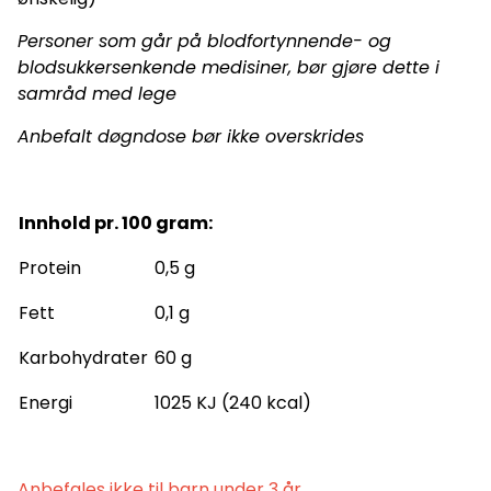
Personer som går på blodfortynnende- og
blodsukkersenkende medisiner, bør gjøre dette i
samråd med lege
Anbefalt døgndose bør ikke overskrides
Innhold pr. 100 gram:
Protein
0,5 g
Fett
0,1 g
Karbohydrater
60 g
Energi
1025 KJ (240 kcal)
Anbefales ikke til barn under 3 år.