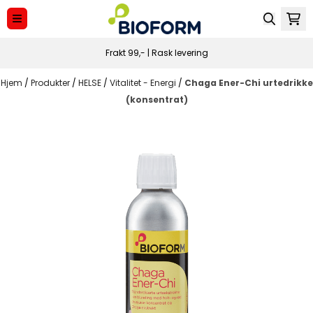
Hopp til innhold
Frakt 99,- | Rask levering
Hjem
/
Produkter
/
HELSE
/
Vitalitet - Energi
/
Chaga Ener-Chi urtedrikke
(konsentrat)