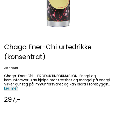
Chaga Ener-Chi urtedrikke
(konsentrat)
Art.nr:
2301
Chaga Ener-Chi PRODUKTINFORMASJON Energi og
immunforsvar Kan hjelpe mot tretthet og mangel på energi
Virker gunstig på immunforsvaret og kan bidra i forebygging
av forkjølelse Kan bidra til hurtig energi ved anstrengelse
Les mer
eller idrettsprestasjoner Urteekstrakter blandet med hvit og
rød druejuice. De urte-ekstrakter som finnes i Ener-Chi er
297,-
nøye utvalgt og tilpasset hverandre i den hensikt å oppnå
en maksimal synergieffekt Chaga (eller Kreftkjuke) er en
sopp som vokser på bjørk. Den blir hyllet som "Skogens
Diamant". Den har en kaffelignende smak. Chaga har en lang