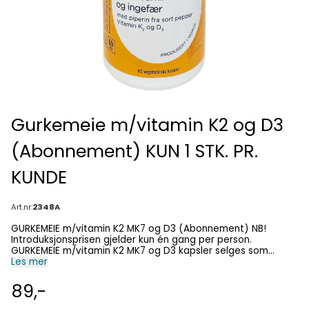
Gurkemeie m/vitamin K2 og D3
(Abonnement) KUN 1 STK. PR.
KUNDE
Art.nr:
2348A
GURKEMEIE m/vitamin K2 MK7 og D3 (Abonnement) NB!
Introduksjonsprisen gjelder kun én gang per person.
GURKEMEIE m/vitamin K2 MK7 og D3 kapsler selges som
abonnement uten bindingstid. Første pakke får du for KUN kr.
Les mer
89,- inkl. porto/ekspedisjonsgebyr. Øvrige forsendelser
koster kr 387,20 annen hver måned og GRATIS FRAKT . Du
89,-
mottar forsendelser annen hver måned fram til du sier opp.
Øvrige forsendelser inneholder 120 kapsler og varer i