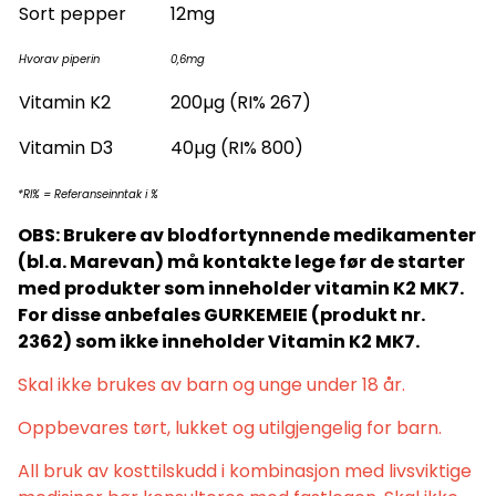
Sort pepper
12mg
Hvorav piperin
0,6mg
Vitamin K2
200µg (RI% 267)
Vitamin D3
40µg (RI% 800)
*RI% = Referanseinntak i %
OBS: Brukere av blodfortynnende medikamenter
(bl.a. Marevan) må kontakte lege før de starter
med produkter som inneholder vitamin K2 MK7.
For disse anbefales GURKEMEIE (produkt nr.
2362) som ikke inneholder Vitamin K2 MK7.
Skal ikke brukes av barn og unge under 18 år.
Oppbevares tørt, lukket og utilgjengelig for barn.
All bruk av kosttilskudd i kombinasjon med livsviktige