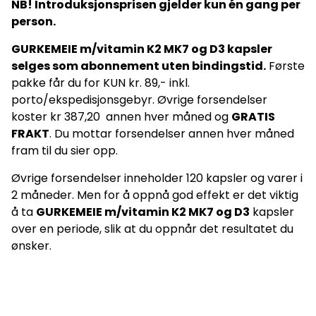
NB! Introduksjonsprisen gjelder kun én gang per
gravide og ammede. Kosttilskudd bør ikke brukes som
erstatning for et variert kosthold.
person.
GURKEMEIE m/vitamin K2 MK7 og D3 kapsler
selges som abonnement uten bindingstid.
Første
pakke får du for KUN kr. 89,- inkl.
porto/ekspedisjonsgebyr. Øvrige forsendelser
koster kr 387,20 annen hver måned og
GRATIS
FRAKT
. Du mottar forsendelser annen hver måned
fram til du sier opp.
Øvrige forsendelser inneholder 120 kapsler og varer i
2 måneder. Men for å oppnå god effekt er det viktig
å ta
GURKEMEIE m/vitamin K2 MK7 og D3
kapsler
over en periode, slik at du oppnår det resultatet du
ønsker.