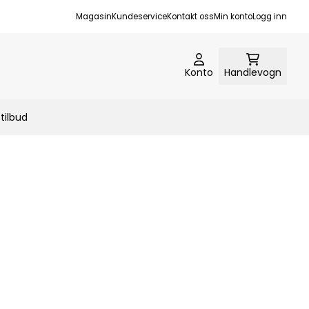
Magasin
Kundeservice
Kontakt oss
Min konto
Logg inn
Konto
Handlevogn
tilbud