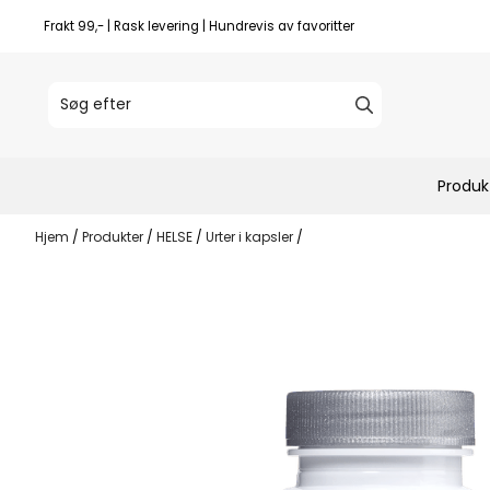
Spring til indhold
Frakt 99,- | Rask levering | Hundrevis av favoritter
Produk
Hjem
/
Produkter
/
HELSE
/
Urter i kapsler
/