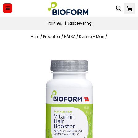
Hoppa till innehåll
Frakt 99,- | Rask levering
Hem
/
Produkter
/
HÄLSA
/
Kvinna - Man
/