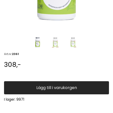
Art.nr:
2361
308,-
Lägg till i varukorgen
I lager
: 9971